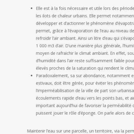
Elle est à la fois nécessaire et utile lors des périod
les ilots de chaleur urbains. Elle permet notamment 
développer et d’actionner le phénomène d’évapot
permet, grâce à l’évaporation de l’eau au niveau des
refroidir l’air ambiant. Ainsi un litre d’eau qui s’év
1 000 m3 d’air. D’une manière plus générale, l’humidi
moyen de rafraichir le climat ambiant. En effet, sou
d’humidité dans l’air reste suffisamment faible pour
élevés proches de la saturation qui rendent le clim
Paradoxalement, sa sur abondance, notamment en 
estivaux, doit être gérée, pour éviter les phénomèn
l’imperméabilisation de la ville de part son urbanisa
écoulements rapide d’eau vers les points bas, et ain
important aujourd’hui de favoriser la perméabilité d
puissent jouer le rôle d’éponge. On parle alors de 
Maintenir l’eau sur une parcelle, un territoire, via la p