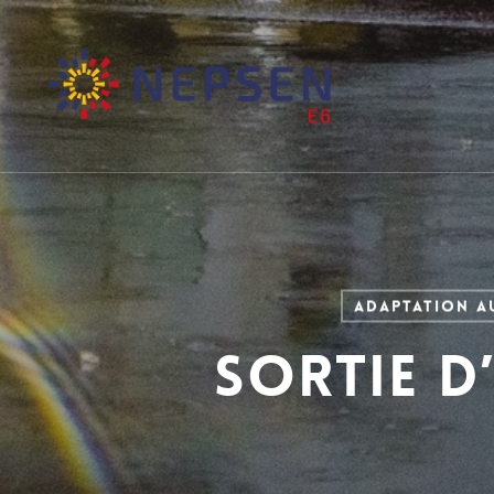
Skip
to
main
content
Adaptation a
Sortie d