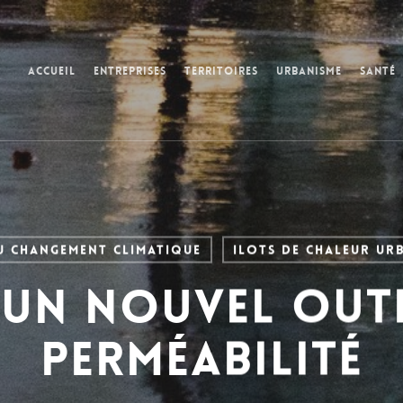
Accueil
Entreprises
Territoires
Urbanisme
Santé
u changement climatique
Ilots de chaleur ur
’un nouvel outi
perméabilité