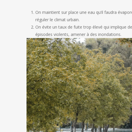
On maintient sur place une eau qu’il faudra évapo
réguler le climat urbain.
On évite un taux de fuite trop élevé qui implique de
épisodes violents, amener à des inondations.