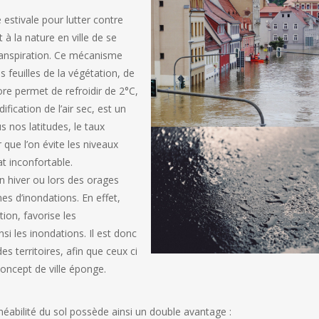
e estivale pour lutter contre
à la nature en ville de se
ranspiration. Ce mécanisme
 feuilles de la végétation, de
apore permet de refroidir de 2°C,
fication de l’air sec, est un
s nos latitudes, le taux
 que l’on évite les niveaux
at inconfortable.
hiver ou lors des orages
es d’inondations. En effet,
tion, favorise les
si les inondations. Il est donc
es territoires, afin que ceux ci
concept de ville éponge.
erméabilité du sol possède ainsi un double avantage :