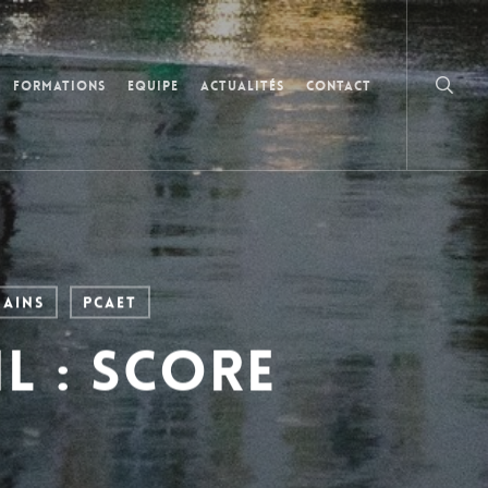
searc
Formations
Equipe
Actualités
Contact
bains
PCAET
l : score