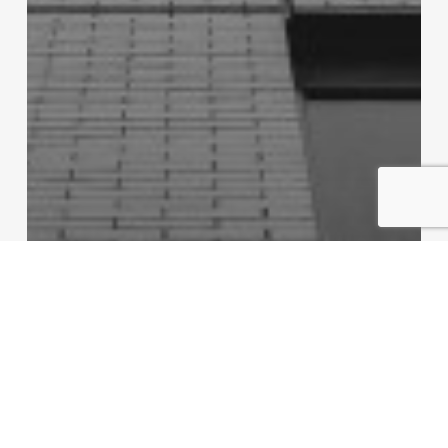
Analyse de Cycle de vie
Bilan Carbone
Non classé
Enjeux carbones et secteur de
la construction