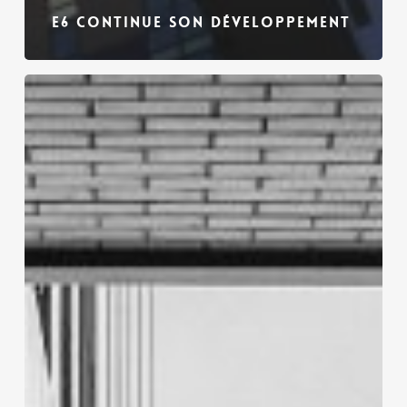
E6 CONTINUE SON DÉVELOPPEMENT
Enjeux
carbones
et
secteur
de
la
construction