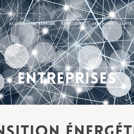
Accueil
Entreprises
Territoires
Urbanisme
Santé
Entreprises
nsition énergét