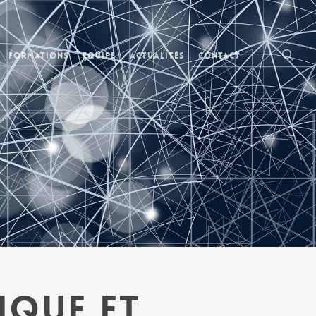
searc
Formations
Equipe
Actualités
Contact
ique et