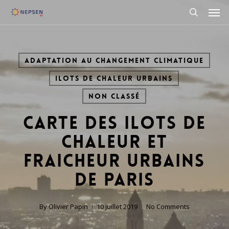
Men
Skip
to
search
main
content
Adaptation au changement climatique
Ilots de chaleur urbains
Non classé
Carte des ilots de
chaleur et
fraicheur urbains
de Paris
By
Olivier Papin
10 juillet 2019
No Comments