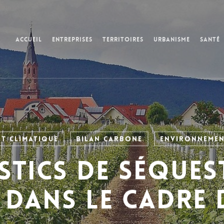
Accueil
Entreprises
Territoires
Urbanisme
Santé
t climatique
Bilan Carbone
Environneme
stics de séques
dans le cadre 