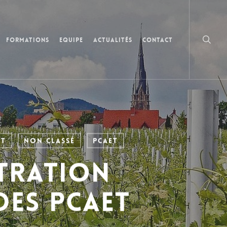
searc
Formations
Equipe
Actualités
Contact
nt
Non classé
PCAET
tration
des PCAET