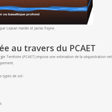
par LeJean Hardin et Jamie Payne.
e au travers du PCAET
ergie Territoire (PCAET) impose une estimation de la séquestration ne
oppement.
s types de sol :
es